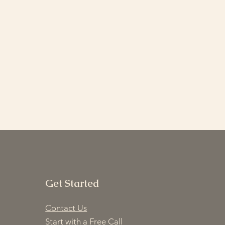
Get Started
Contact Us
Start with a Free Call