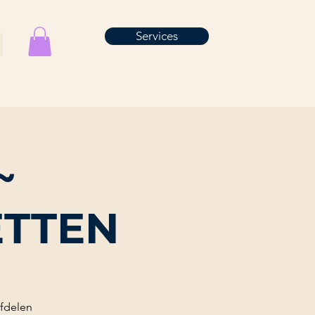
Services
~
ETTEN
rfdelen