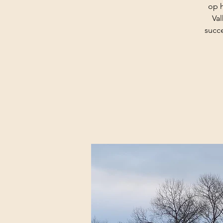
op h
Va
succe