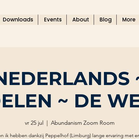
Downloads
Events
About
Blog
More
NEDERLANDS 
ELEN ~ DE W
vr 25 jul
  |  
Abundanism Zoom Room
n ik hebben dankzij Peppelhof (Limburg) lange ervaring met e