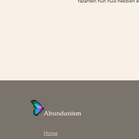
fazanten hun huis hebben e
Abundanism
Home