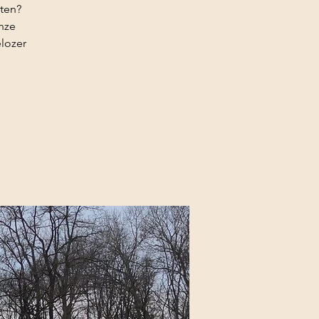
tten?
nze
elozer