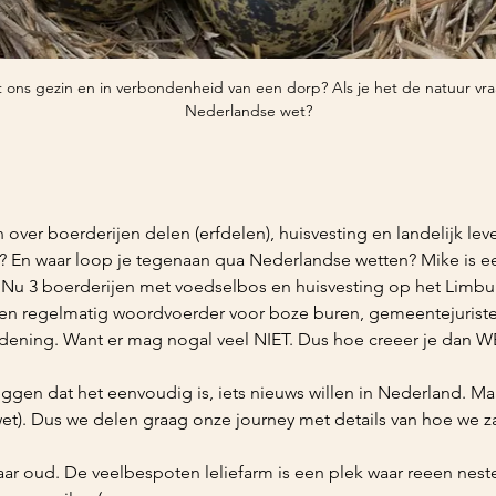
ons gezin en in verbondenheid van een dorp? Als je het de natuur vraa
Nederlandse wet?
 over boerderijen delen (erfdelen), huisvesting en landelijk lev
? En waar loop je tegenaan qua Nederlandse wetten? Mike is ee
 Nu 3 boerderijen met voedselbos en huisvesting op het Limburg
 en regelmatig woordvoerder voor boze buren, gemeentejuristen
dening. Want er mag nogal veel NIET. Dus hoe creeer je dan W
gen dat het eenvoudig is, iets nieuws willen in Nederland. Ma
t). Dus we delen graag onze journey met details van hoe we 
aar oud. De veelbespoten leliefarm is een plek waar reeen nest